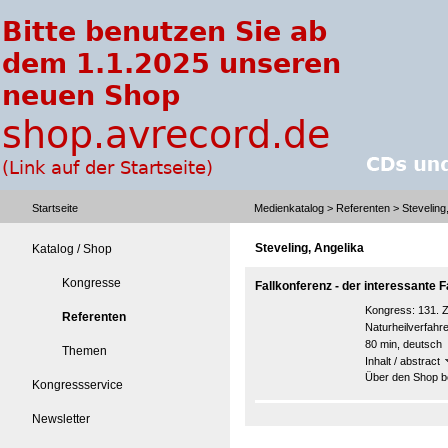
Startseite
Medienkatalog
>
Referenten
> Steveling
Steveling, Angelika
Katalog / Shop
Kongresse
Fallkonferenz - der interessante Fal
Kongress:
131. Z
Referenten
Naturheilverfah
80 min, deutsch
Themen
Inhalt / abstract
Über den Shop be
Kongressservice
Newsletter