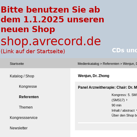
Startseite
Medienkatalog
>
Referenten
> Wenjun, 
Wenjun, Dr. Zhong
Katalog / Shop
Kongresse
Panel Arzneitherapie: Chair: Dr. M
Kongress:
5. SMS
Referenten
(SMS17)
90 min
Themen
Inhalt / abstract
Über den Shop be
Kongressservice
Newsletter