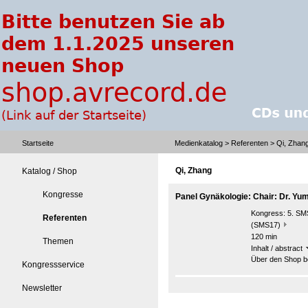
Startseite
Medienkatalog
>
Referenten
> Qi, Zhan
Qi, Zhang
Katalog / Shop
Kongresse
Panel Gynäkologie: Chair: Dr. Yu
Kongress:
5. SMS
Referenten
(SMS17)
120 min
Themen
Inhalt / abstract
Über den Shop be
Kongressservice
Newsletter