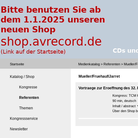
Startseite
Medienkatalog
>
Referenten
> Mueller/F
Mueller/Fruehauf/Jarret
Katalog / Shop
Kongresse
Vortraege zur Eroeffnung des 32
Kongress:
TCM K
Referenten
90 min, deutsch
Inhalt / abstract
Themen
Über den Shop be
Kongressservice
Newsletter