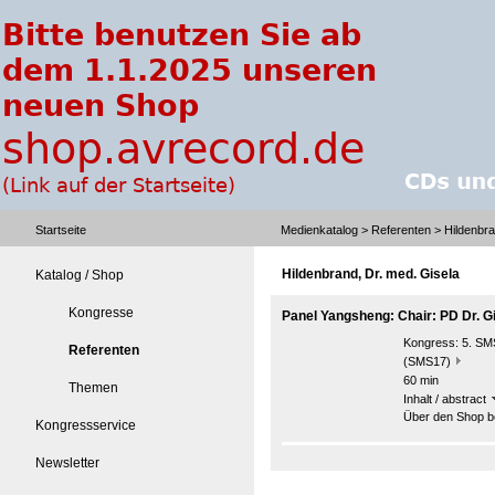
Startseite
Medienkatalog
>
Referenten
> Hildenbra
Hildenbrand, Dr. med. Gisela
Katalog / Shop
Kongresse
Panel Yangsheng: Chair: PD Dr. G
Kongress:
5. SMS
Referenten
(SMS17)
60 min
Themen
Inhalt / abstract
Über den Shop be
Kongressservice
Newsletter