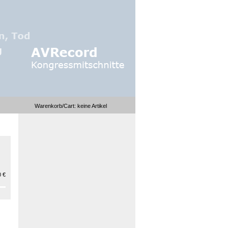
Warenkorb/Cart:
keine
Artikel
 €