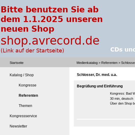
Startseite
Medienkatalog
>
Referenten
> Schlosser
Schlosser, Dr. med. u.a.
Katalog / Shop
Kongresse
Begrüßung und Einführung
Kongress:
Bad W
Referenten
30 min, deutsch
Über den Shop be
Themen
Kongressservice
Newsletter