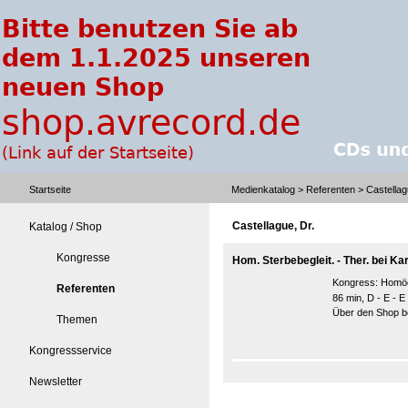
Startseite
Medienkatalog
>
Referenten
> Castellag
Castellague, Dr.
Katalog / Shop
Kongresse
Hom. Sterbebegleit. - Ther. bei Ka
Kongress:
Homöo
Referenten
86 min, D - E - E
Über den Shop be
Themen
Kongressservice
Newsletter