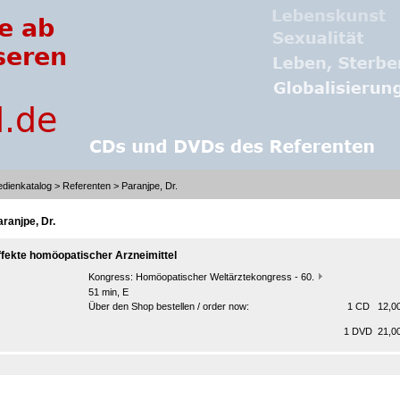
dienkatalog
>
Referenten
> Paranjpe, Dr.
aranjpe, Dr.
ffekte homöopatischer Arzneimittel
Kongress:
Homöopatischer Weltärztekongress - 60.
51 min, E
Über den Shop bestellen / order now:
1 CD 12,00
1 DVD 21,00