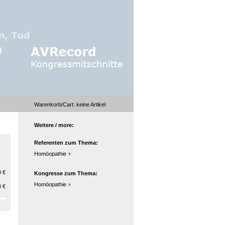
Warenkorb/Cart:
keine
Artikel
Weitere / more:
Referenten zum Thema:
Homöopathie
 €
Kongresse zum Thema:
Homöopathie
 €