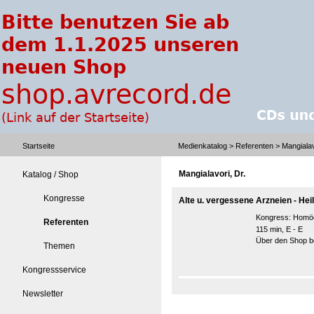
Startseite
Medienkatalog
>
Referenten
> Mangialav
Mangialavori, Dr.
Katalog / Shop
Kongresse
Alte u. vergessene Arzneien - He
Kongress:
Homöo
Referenten
115 min, E - E
Über den Shop be
Themen
Kongressservice
Newsletter