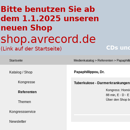
Startseite
Medienkatalog
>
Referenten
> Papaphilli
Papaphillippou, Dr.
Katalog / Shop
Kongresse
Tuberkulose - Darmerkrankungen
Kongress:
Homöo
Referenten
88 min, E - D - E
Über den Shop be
Themen
Kongressservice
Newsletter