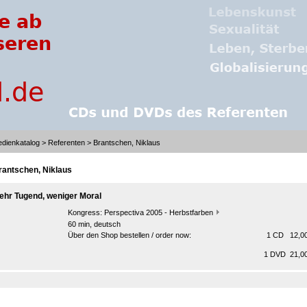
dienkatalog
>
Referenten
> Brantschen, Niklaus
rantschen, Niklaus
ehr Tugend, weniger Moral
Kongress:
Perspectiva 2005 - Herbstfarben
60 min, deutsch
Über den Shop bestellen / order now:
1 CD 12,00
1 DVD 21,00