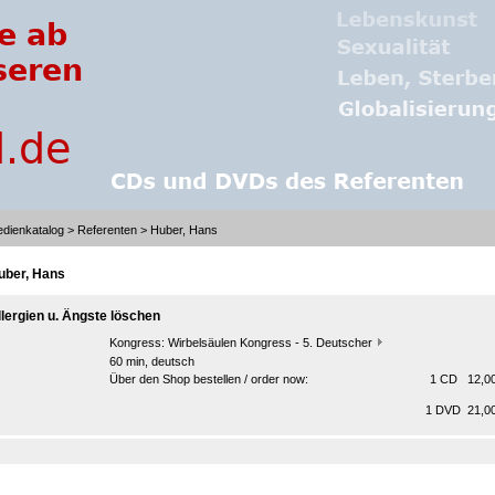
dienkatalog
>
Referenten
> Huber, Hans
uber, Hans
llergien u. Ängste löschen
Kongress:
Wirbelsäulen Kongress - 5. Deutscher
60 min, deutsch
Über den Shop bestellen / order now:
1 CD 12,00
1 DVD 21,00