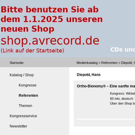
Startseite
Medienkatalog
>
Referenten
> Diepold,
Diepold, Hans
Katalog / Shop
Kongresse
Ortho-Bionomy® – Eine sanfte ma
Kongress:
Wirbe
Referenten
60 min, deutsch
Über den Shop be
Themen
Kongressservice
Newsletter