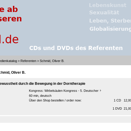
dienkatalog
>
Referenten
> Schmid, Oliver B.
chmid, Oliver B.
ewusstheit durch die Bewegung in der Dorntherapie
Kongress:
Wirbelsäulen Kongress - 5. Deutscher
60 min, deutsch
Über den Shop bestellen / order now:
1 CD 12,00
1 DVD 21,00