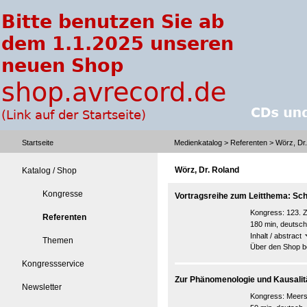
Startseite
Medienkatalog
>
Referenten
> Wörz, Dr
Wörz, Dr. Roland
Katalog / Shop
Kongresse
Vortragsreihe zum Leitthema: Sch
Kongress:
123. 
Referenten
180 min, deutsch
Inhalt / abstract
Themen
Über den Shop be
Kongressservice
Zur Phänomenologie und Kausali
Newsletter
Kongress:
Meers