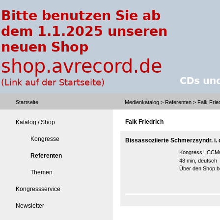
Startseite
Medienkatalog
>
Referenten
> Falk Frie
Falk Friedrich
Katalog / Shop
Kongresse
Bissassoziierte Schmerzsyndr. i. 
Kongress:
ICCMO
Referenten
48 min, deutsch
Über den Shop be
Themen
Kongressservice
Newsletter