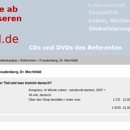
dienkatalog
>
Referenten
> Freudenberg, Dr. Mechthild
reudenberg, Dr. Mechthild
er Tod und was kommt danach?
Kongress:
In Würde Leben - würdevoll sterben, 2007
45 min, deutsch
Über den Shop bestellen / order now:
1 CD 12,00
1 DVD 21,00