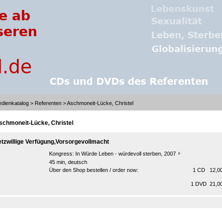
dienkatalog
>
Referenten
> Aschmoneit-Lücke, Christel
schmoneit-Lücke, Christel
etzwillige Verfügung,Vorsorgevollmacht
Kongress:
In Würde Leben - würdevoll sterben, 2007
45 min, deutsch
Über den Shop bestellen / order now:
1 CD 12,00
1 DVD 21,00