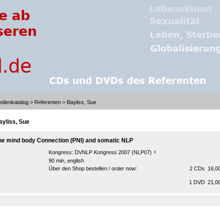
dienkatalog
>
Referenten
> Bayliss, Sue
ayliss, Sue
he mind body Connection (PNI) and somatic NLP
Kongress:
DVNLP Kongress 2007 (NLP07)
90 min, english
Über den Shop bestellen / order now:
2 CDs 16,00
1 DVD 21,00