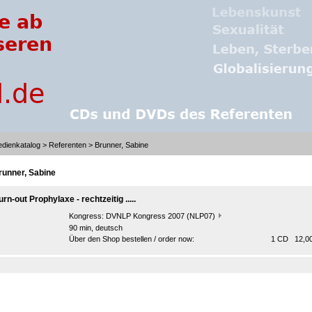
dienkatalog
>
Referenten
> Brunner, Sabine
runner, Sabine
rn-out Prophylaxe - rechtzeitig .....
Kongress:
DVNLP Kongress 2007 (NLP07)
90 min, deutsch
Über den Shop bestellen / order now:
1 CD 12,00