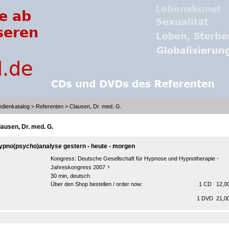
dienkatalog
>
Referenten
> Clausen, Dr. med. G.
lausen, Dr. med. G.
ypno(psycho)analyse gestern - heute - morgen
Kongress:
Deutsche Gesellschaft für Hypnose und Hypnotherapie -
Jahreskongress 2007
30 min, deutsch
Über den Shop bestellen / order now:
1 CD 12,00
1 DVD 21,00