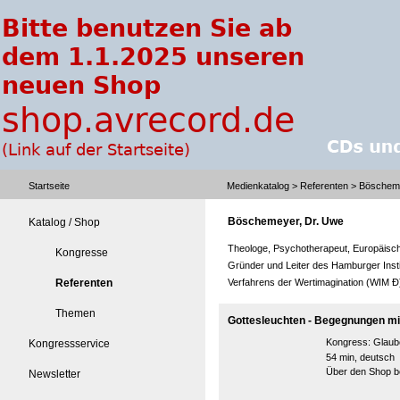
Startseite
Medienkatalog
>
Referenten
> Böscheme
Böschemeyer, Dr. Uwe
Katalog / Shop
Theologe, Psychotherapeut, Europäische
Kongresse
Gründer und Leiter des Hamburger Insti
Referenten
Verfahrens der Wertimagination (WIM Ð)
Themen
Gottesleuchten - Begegnungen mit
Kongress:
Glaub
Kongressservice
54 min, deutsch
Über den Shop be
Newsletter