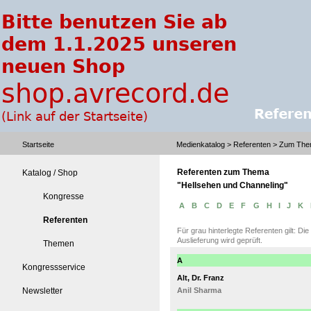
Startseite
Medienkatalog
> Referenten > Zum Them
Referenten zum Thema
Katalog / Shop
"Hellsehen und Channeling"
Kongresse
A
B
C
D
E
F
G
H
I
J
K
Referenten
Für grau hinterlegte Referenten gilt: Di
Auslieferung wird geprüft.
Themen
A
Kongressservice
Alt, Dr. Franz
Newsletter
Anil Sharma