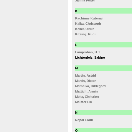
Jamila Peiter
K
Kachinas Kutenai
Kalka, Christoph
Keller, Ulrike
Kitzing, Rudi
L
Langenhan, H.J.
Lichtenfels, Sabine
M
Martin, Astrid
Martin, Dieter
Matheika, Hildegard
Mattich, Armin
Meier, Christine
Meister Liu
N
Nepal Lodh
O