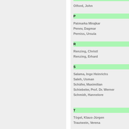
Olford, John
P
Patmarka Mirajkar
Penev, Dagmar
Perniss, Ursula
R
Renzing, Christl
Renzing, Erhard
S
Salama, Inge Heinrichs
Saleh, Usman
Schäfer, Maximilian
Schiebeler, Prof. Dr. Werner
Schmidt, Hannelore
T
Tögel, Klaus-Jürgen
Trautwein, Verena