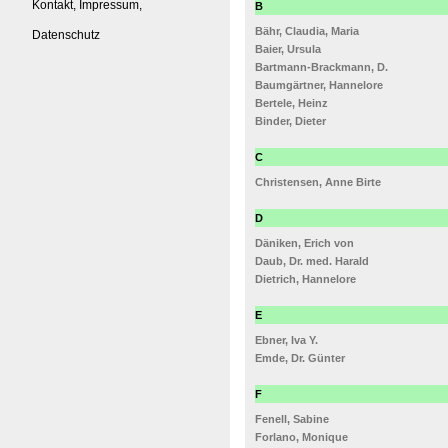
Kontakt, Impressum,
B
Bähr, Claudia, Maria
Datenschutz
Baier, Ursula
Bartmann-Brackmann, D.
Baumgärtner, Hannelore
Bertele, Heinz
Binder, Dieter
C
Christensen, Anne Birte
D
Däniken, Erich von
Daub, Dr. med. Harald
Dietrich, Hannelore
E
Ebner, Iva Y.
Emde, Dr. Günter
F
Fenell, Sabine
Forlano, Monique