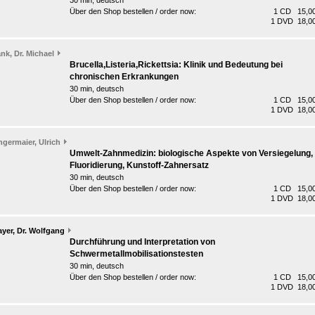
30 min, deutsch
Über den Shop bestellen / order now:
1 CD 15,00
1 DVD 18,00
nk, Dr. Michael
Brucella,Listeria,Rickettsia: Klinik und Bedeutung bei
chronischen Erkrankungen
30 min, deutsch
Über den Shop bestellen / order now:
1 CD 15,00
1 DVD 18,00
germaier, Ulrich
Umwelt-Zahnmedizin: biologische Aspekte von Versiegelung,
Fluoridierung, Kunstoff-Zahnersatz
30 min, deutsch
Über den Shop bestellen / order now:
1 CD 15,00
1 DVD 18,00
yer, Dr. Wolfgang
Durchführung und Interpretation von
Schwermetallmobilisationstesten
30 min, deutsch
Über den Shop bestellen / order now:
1 CD 15,00
1 DVD 18,00