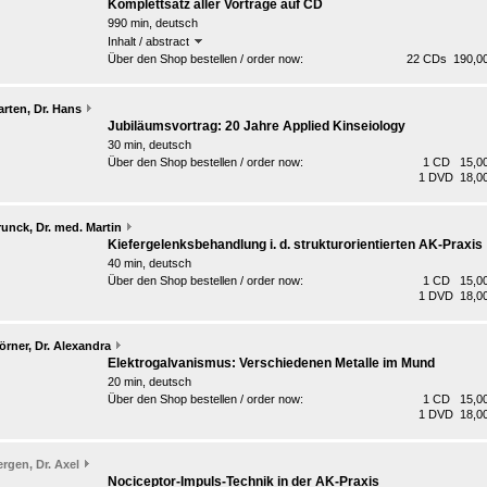
Komplettsatz aller Vorträge auf CD
990 min, deutsch
Inhalt / abstract
Über den Shop bestellen / order now:
22 CDs 190,00
rten, Dr. Hans
Jubiläumsvortrag: 20 Jahre Applied Kinseiology
30 min, deutsch
Über den Shop bestellen / order now:
1 CD 15,00
1 DVD 18,00
unck, Dr. med. Martin
Kiefergelenksbehandlung i. d. strukturorientierten AK-Praxis
40 min, deutsch
Über den Shop bestellen / order now:
1 CD 15,00
1 DVD 18,00
rner, Dr. Alexandra
Elektrogalvanismus: Verschiedenen Metalle im Mund
20 min, deutsch
Über den Shop bestellen / order now:
1 CD 15,00
1 DVD 18,00
rgen, Dr. Axel
Nociceptor-Impuls-Technik in der AK-Praxis