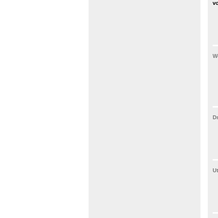
vo
Wo
D
U