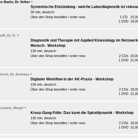
n Baehr, Dr. Volker
Systemische Entzündung - welche Labordiagnostik ist releva
30 min, deutsch
Über den Shop bestellen / order now:
1 CD 15,00
1 DVD 18,00
lff, Dr. O.
Diagnostik und Therapie mit Applied Kinesiology im Netzwerk
Mensch - Workshop
130 min, deutsch
Über den Shop bestellen / order now:
2 CDs 18,00
1 DVD 21,00
moch, Dr. Andreas
Digitaler Workflow in der AK-Praxis - Workshop
130 min, deutsch
Über den Shop bestellen / order now:
2 CDs 18,00
1 DVD 21,00
tzmann, Margit
Kreuz-Gang-Füße: Das kann die Spiraldynamik - Workshop
130 min, deutsch
Über den Shop bestellen / order now:
2 CDs 18,00
1 DVD 21,00