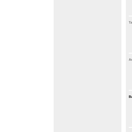
Ta
An
Ba