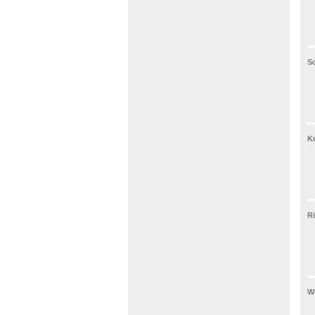
S
Ku
Ri
We