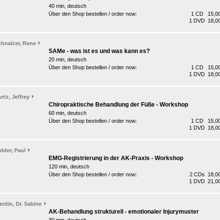
40 min, deutsch
Über den Shop bestellen / order now:
1 CD 15,00
1 DVD 18,00
chnalzer, Rene
SAMe - was ist es und was kann es?
20 min, deutsch
Über den Shop bestellen / order now:
1 CD 15,00
1 DVD 18,00
rtz, Jeffrey
Chiropraktische Behandlung der Füße - Workshop
60 min, deutsch
Über den Shop bestellen / order now:
1 CD 15,00
1 DVD 18,00
dder, Paul
EMG-Registrierung in der AK-Praxis - Workshop
120 min, deutsch
Über den Shop bestellen / order now:
2 CDs 18,00
1 DVD 21,00
rdin, Dr. Sabine
AK-Behandlung strukturell - emotionaler Injurymuster