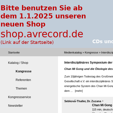
Startseite
Medienkatalog
>
Kongresse
> Interdisz
Interdisziplinäres Symposium de
Katalog / Shop
Chan Mi Gong und die Ökologie des
Kongresse
Zum 10jährigen Todestag des Großmeis
Referenten
Gesellschaft e.V. ein interdisziplinäre
energetische System des Chan Mi Gong
Themen
dem ...
[mehr]
Kongressservice
Sebková-Thaller, Dr. Zuzana
Chan Mi Gong 
Newsletter
115 min, deutsch