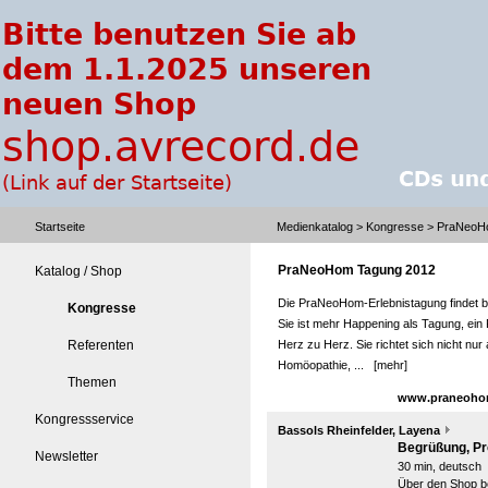
Startseite
Medienkatalog
>
Kongresse
> PraNeoH
PraNeoHom Tagung 2012
Katalog / Shop
Die PraNeoHom-Erlebnistagung findet b
Kongresse
Sie ist mehr Happening als Tagung, ei
Referenten
Herz zu Herz. Sie richtet sich nicht nu
Homöopathie, ...
[mehr]
Themen
www.praneoho
Kongressservice
Bassols Rheinfelder, Layena
Begrüßung, Pr
Newsletter
30 min, deutsch
Über den Shop be