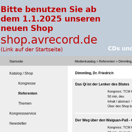
Startseite
Medienkatalog
>
Referenten
> Dimmling,
Dimmling, Dr. Friedrich
Katalog / Shop
Kongresse
Das Qi ist der Lenker des Blutes
Kongress:
TCM K
Referenten
50 min, deu
Inhalt / abstract
Themen
Über den Shop be
Kongressservice
Der Weg über den Waiguan-Paß - 
Newsletter
Kongress:
TCM K