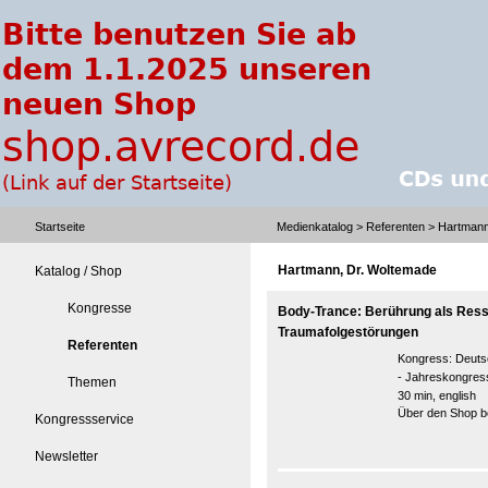
Startseite
Medienkatalog
>
Referenten
> Hartmann
Hartmann, Dr. Woltemade
Katalog / Shop
Kongresse
Body-Trance: Berührung als Res
Traumafolgestörungen
Referenten
Kongress:
Deuts
- Jahreskongres
Themen
30 min, english
Über den Shop be
Kongressservice
Newsletter