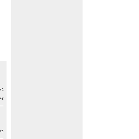
 €
 €
 €