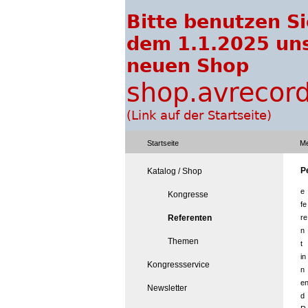
Startseite
Me
P
Katalog / Shop
e
Kongresse
fe
Referenten
re
n
Themen
t
in
Kongressservice
n
e
Newsletter
d