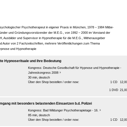
sychologischer Psychotherapeut in eigener Praxis in München, 1978 – 1984 Mitbe-
ünder und Gründungsvorsitzender der M.E.G., von 1992 – 2000 im Vorstand der
H, Ausbilder und Supervisor in Hypnotherapie für die M.E.G., Mitherausgeber
d Autor von 2 Fachzeitschriften, mehrere Veröffentlichungen zum Thema
ypnose und Hypnotherapie
lte Hypnoserituale und ihre Bedeutung
Kongress:
Deutsche Gesellschaft für Hypnose und Hypnotherapie -
Jahreskongress 2008
30 min, deutsch
Über den Shop bestellen / order now:
1 CD 12,00
1 DVD 21,00
mgang mit besonders belastenden Einsaetzen b.d. Polizei
Kongress:
Bad Wildunger Psychotherapietage - 16.
85 min, deutsch
Über den Shop bestellen / order now:
1 CD 12,00