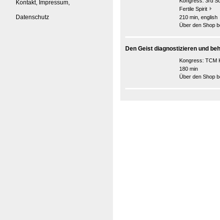
Kongress:
3rd S
Kontakt, Impressum,
Fertile Spirit
Datenschutz
210 min, english
Über den Shop be
Den Geist diagnostizieren und beh
Kongress:
TCM K
180 min
Über den Shop be