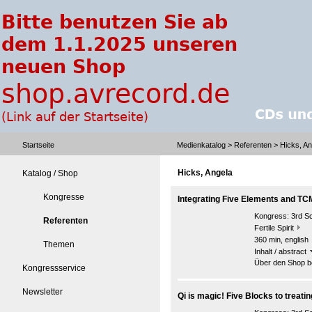
Startseite
Medienkatalog
>
Referenten
> Hicks, An
Hicks, Angela
Katalog / Shop
Kongresse
Integrating Five Elements and TC
Kongress:
3rd S
Referenten
Fertile Spirit
360 min, english
Themen
Inhalt / abstract
Über den Shop be
Kongressservice
Newsletter
Qi is magic! Five Blocks to treating