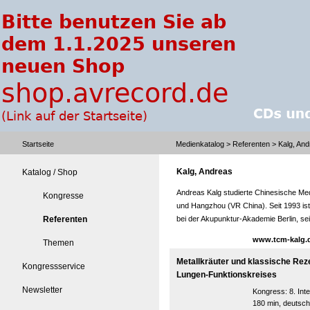
Startseite
Medienkatalog
>
Referenten
> Kalg, And
Kalg, Andreas
Katalog / Shop
Andreas Kalg studierte Chinesische Mediz
Kongresse
und Hangzhou (VR China). Seit 1993 ist 
Referenten
bei der Akupunktur-Akademie Berlin, sei
www.tcm-kalg.
Themen
Metallkräuter und klassische Re
Kongressservice
Lungen-Funktionskreises
Newsletter
Kongress:
8. In
180 min, deutsch