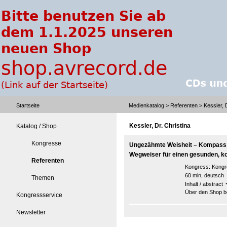
Startseite
Medienkatalog
>
Referenten
> Kessler, D
Kessler, Dr. Christina
Katalog / Shop
Kongresse
Ungezähmte Weisheit – Kompass in
Wegweiser für einen gesunden, k
Referenten
Kongress:
Kongre
60 min, deutsch
Themen
Inhalt / abstract
Über den Shop be
Kongressservice
Newsletter