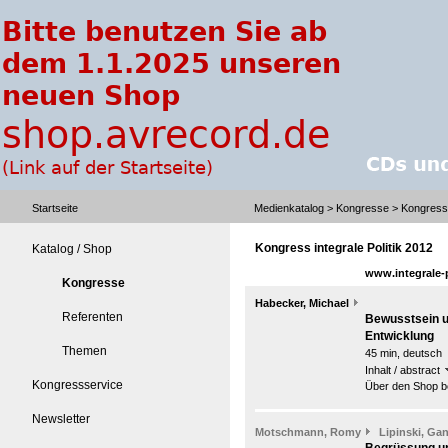
Startseite
Medienkatalog
>
Kongresse
> Kongress i
Kongress integrale Politik 2012
Katalog / Shop
www.integrale-p
Kongresse
Habecker, Michael
Referenten
Bewusstsein u
Entwicklung
Themen
45 min, deutsch
Inhalt / abstract
Kongressservice
Über den Shop be
Newsletter
Motschmann, Romy
Lipinski, Gan