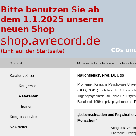
Startseite
Medienkatalog
>
Referenten
> Rauchflei
Rauchfleisch, Prof. Dr. Udo
Katalog / Shop
Prof. emer. Klinische Psychologie Univer
Kongresse
(DPG, DGPT). Tätigkeit als Kl. Psychol
Referenten
Jugendpsychiatrie. 30 Jahre i. d. Psychi
Basel, seit 1999 in priv. psychotherap. 
Themen
„Lebenssituation und Psychothera
Kongressservice
Menschen“
Newsletter
Kongress:
24. I
Therapie: Grenz