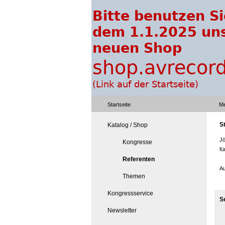
Startseite
Me
S
Katalog / Shop
Jö
Kongresse
fü
Referenten
Au
Themen
Kongressservice
S
Newsletter