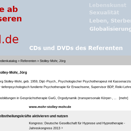
dienkatalog
>
Referenten
> Stolley-Mohr, Jörg
tolley-Mohr, Jörg
rg Stolley-Mohr, geb. 1959, Dipl.-Psych., Psychologischer Psychotherapeut mit Kassenarzts
r tiefenpsychologisch fundierte Psychotherapie für Erwachsene, Supervisor BDP, Reiki-Lehre
sbildungen in Gesprächstherapie GwG, Orgodynamik (transpersonale Körper-, ...
[mehr]
www.mohr-stolley-mohr.de
elbstheilungskräfte aktivieren und nutzen
Kongress:
Deutsche Gesellschaft für Hypnose und Hypnotherapie -
Jahreskongress 2013