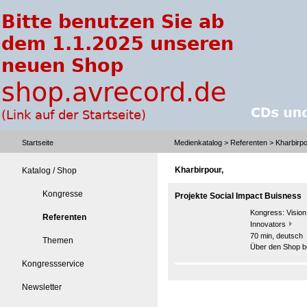
Startseite
Medienkatalog
>
Referenten
> Kharbirpo
Kharbirpour,
Katalog / Shop
Kongresse
Projekte Social Impact Buisness
Kongress:
Visio
Referenten
Innovators
70 min, deutsch
Themen
Über den Shop be
Kongressservice
Newsletter