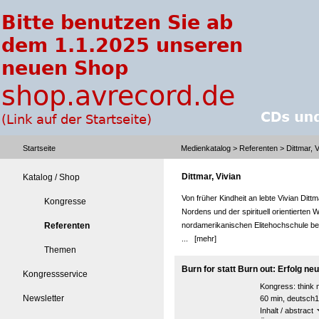
Startseite
Medienkatalog
>
Referenten
> Dittmar, V
Dittmar, Vivian
Katalog / Shop
Von früher Kindheit an lebte Vivian Ditt
Kongresse
Nordens und der spirituell orientierten 
Referenten
nordamerikanischen Elitehochschule beg
...
[mehr]
Themen
Burn for statt Burn out: Erfolg ne
Kongressservice
Kongress:
think
Newsletter
60 min, deutsch1
Inhalt / abstract