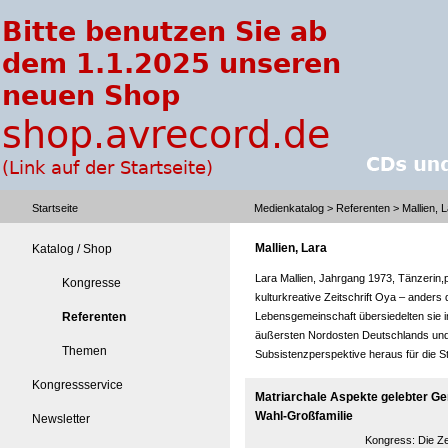
Startseite
Medienkatalog
>
Referenten
> Mallien, 
Mallien, Lara
Katalog / Shop
Lara Mallien, Jahrgang 1973, Tänzerin
Kongresse
kulturkreative Zeitschrift Oya – ander
Referenten
Lebensgemeinschaft übersiedelten sie 
äußersten Nordosten Deutschlands und 
Themen
Subsistenzperspektive heraus für die S
Kongressservice
Matriarchale Aspekte gelebter Gem
Wahl-Großfamilie
Newsletter
Kongress:
Die Ze