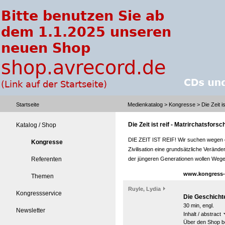
Startseite
Medienkatalog
>
Kongresse
> Die Zeit i
Die Zeit ist reif - Matrirchatsfors
Katalog / Shop
DIE ZEIT IST REIF! Wir suchen wegen de
Kongresse
Zivilisation eine grundsätzliche Verä
Referenten
der jüngeren Generationen wollen Wege 
www.kongress-m
Themen
Ruyle, Lydia
Kongressservice
Die Geschichte
30 min, engl.
Newsletter
Inhalt / abstract
Über den Shop be