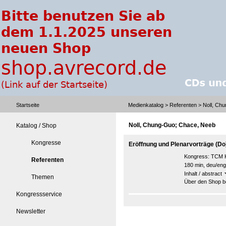
Startseite
Medienkatalog
>
Referenten
> Noll, Ch
Noll, Chung-Guo; Chace, Neeb
Katalog / Shop
Kongresse
Eröffnung und Plenarvorträge (Do
Kongress:
TCM K
Referenten
180 min, deu/eng
Inhalt / abstract
Themen
Über den Shop be
Kongressservice
Newsletter