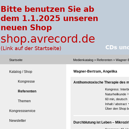
Startseite
Medienkatalog
>
Referenten
> Wagner-B
Wagner-Bertram, Angelika
Katalog / Shop
Kongresse
Antihomotoxische Therapie des 
Kongress:
Interb
Referenten
Naturheilkunde
60 min, deutsch
Themen
Inhalt / abstract
Über den Shop be
Kongressservice
Newsletter
Durchblutung ist Leben – Mikrozi