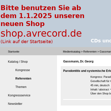
Startseite
Medienkatalog
>
Referenten
> Gassmann
Gassmann, Dr. Georg
Katalog / Shop
Kongresse
Parodontitis und systemische Erk
Kongress:
Parad
Referenten
Gesellschaft für
45 min, deutsch
Themen
Inhalt / abstract
Über den Shop be
Kongressservice
Newsletter