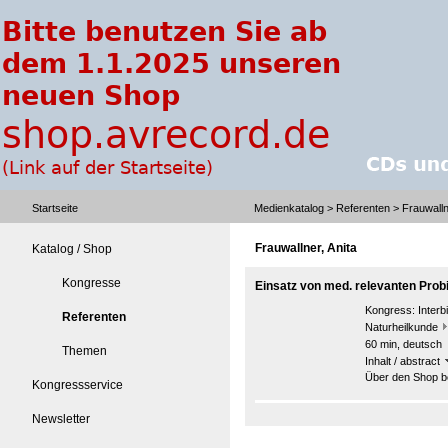
Startseite
Medienkatalog
>
Referenten
> Frauwalln
Frauwallner, Anita
Katalog / Shop
Kongresse
Einsatz von med. relevanten Probi
Kongress:
Interb
Referenten
Naturheilkunde
60 min, deutsch
Themen
Inhalt / abstract
Über den Shop be
Kongressservice
Newsletter