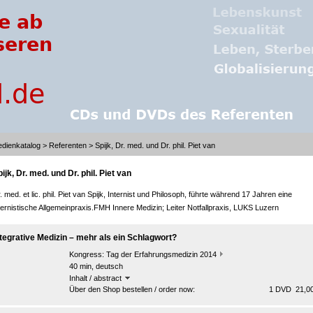
dienkatalog
>
Referenten
> Spijk, Dr. med. und Dr. phil. Piet van
ijk, Dr. med. und Dr. phil. Piet van
. med. et lic. phil. Piet van Spijk, Internist und Philosoph, führte während 17 Jahren eine
ternistische Allgemeinpraxis.FMH Innere Medizin; Leiter Notfallpraxis, LUKS Luzern
ntegrative Medizin – mehr als ein Schlagwort?
Kongress:
Tag der Erfahrungsmedizin 2014
40 min, deutsch
Inhalt / abstract
Über den Shop bestellen / order now:
1 DVD 21,00