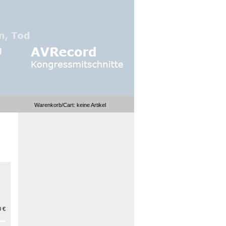
Warenkorb/Cart:
keine
Artikel
 €