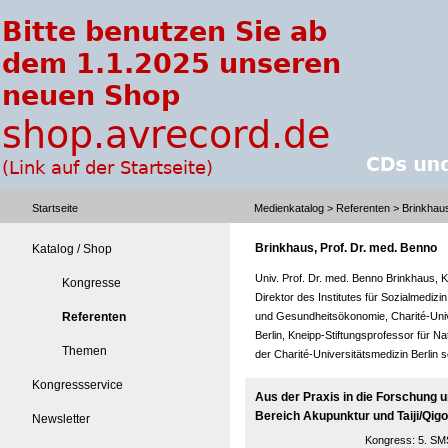
Startseite
Medienkatalog
>
Referenten
> Brinkhaus
Brinkhaus, Prof. Dr. med. Benno
Katalog / Shop
Univ. Prof. Dr. med. Benno Brinkhaus,
Kongresse
Direktor des Institutes für Sozialmedizi
Referenten
und Gesundheitsökonomie, Charité-Univ
Berlin, Kneipp-Stiftungsprofessor für N
Themen
der Charité-Universitätsmedizin Berlin s
Kongressservice
Aus der Praxis in die Forschung u
Bereich Akupunktur und Taiji/Qig
Newsletter
Kongress:
5. SMS