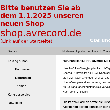
Startseite
Medienkatalog
>
Referenten
> Hu Changji
Hu Changjiang, Prof. Dr. med. Dr. p
Katalog / Shop
Herr Prof. Hu Changjiang ist Paozhi-Ex
Kongresse
Chengdu-Universität für TCM. Nach se
Referenten
als TCM-Arzt in Chengdu hat er an das
Überlieferungen seines Lehrers, des be
Themen
Xu Chujiang, angeknüpft und sie vervoll
Nach dem ...
[mehr]
Kongressservice
Die Paozhi-Formen sowie die Zus
Newsletter
Apotheken sollten sich nach den k