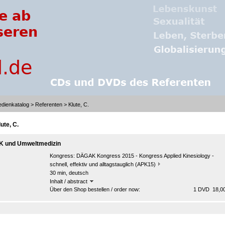
dienkatalog
>
Referenten
> Klute, C.
ute, C.
K und Umweltmedizin
Kongress:
DÄGAK Kongress 2015 - Kongress Applied Kinesiology -
schnell, effektiv und alltagstauglich (APK15)
30 min, deutsch
Inhalt / abstract
Über den Shop bestellen / order now:
1 DVD 18,00