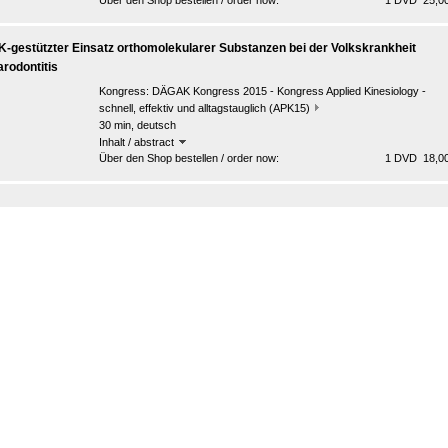
Über den Shop bestellen / order now:
1 DVD 25,00
K-gestützter Einsatz orthomolekularer Substanzen bei der Volkskrankheit
arodontitis
Kongress:
DÄGAK Kongress 2015 - Kongress Applied Kinesiology -
schnell, effektiv und alltagstauglich (APK15)
30 min, deutsch
Inhalt / abstract
Über den Shop bestellen / order now:
1 DVD 18,00