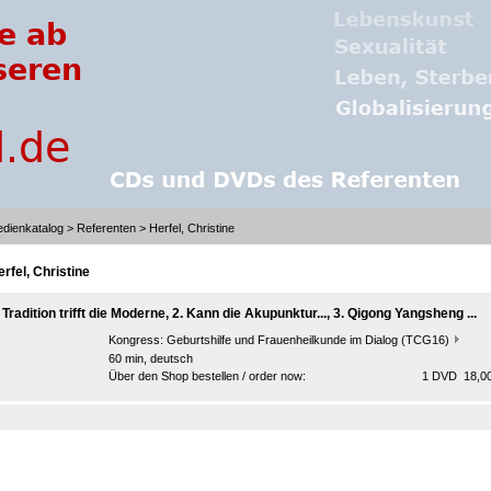
dienkatalog
>
Referenten
> Herfel, Christine
rfel, Christine
 Tradition trifft die Moderne, 2. Kann die Akupunktur..., 3. Qigong Yangsheng ...
Kongress:
Geburtshilfe und Frauenheilkunde im Dialog (TCG16)
60 min, deutsch
Über den Shop bestellen / order now:
1 DVD 18,00